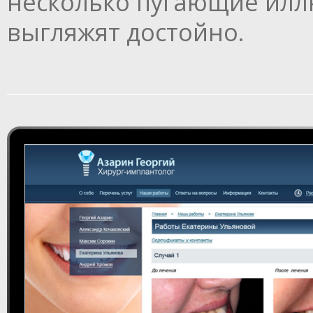
несколько пугающие илл
выгляжят достойно.